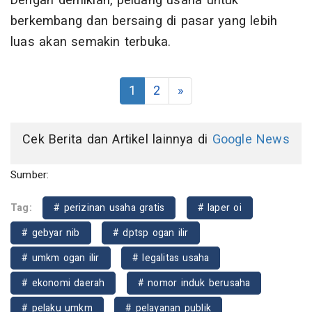
Dengan demikian, peluang usaha untuk
berkembang dan bersaing di pasar yang lebih
luas akan semakin terbuka.
1
2
»
Cek Berita dan Artikel lainnya di
Google News
Sumber:
Tag:
# perizinan usaha gratis
# laper oi
# gebyar nib
# dptsp ogan ilir
# umkm ogan ilir
# legalitas usaha
# ekonomi daerah
# nomor induk berusaha
# pelaku umkm
# pelayanan publik