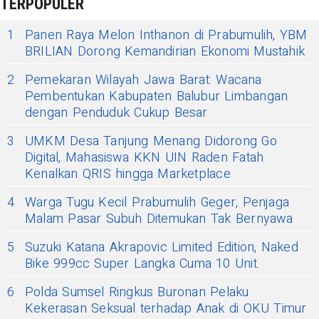
TERPOPULER
1
Panen Raya Melon Inthanon di Prabumulih, YBM
BRILIAN Dorong Kemandirian Ekonomi Mustahik
2
Pemekaran Wilayah Jawa Barat: Wacana
Pembentukan Kabupaten Balubur Limbangan
dengan Penduduk Cukup Besar
3
UMKM Desa Tanjung Menang Didorong Go
Digital, Mahasiswa KKN UIN Raden Fatah
Kenalkan QRIS hingga Marketplace
4
Warga Tugu Kecil Prabumulih Geger, Penjaga
Malam Pasar Subuh Ditemukan Tak Bernyawa
5
Suzuki Katana Akrapovic Limited Edition, Naked
Bike 999cc Super Langka Cuma 10 Unit.
6
Polda Sumsel Ringkus Buronan Pelaku
Kekerasan Seksual terhadap Anak di OKU Timur