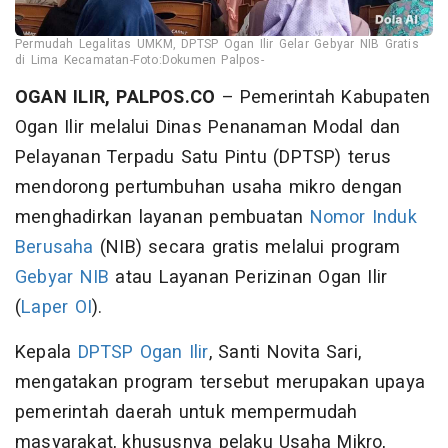
Permudah Legalitas UMKM, DPTSP Ogan Ilir Gelar Gebyar NIB Gratis
di Lima Kecamatan-Foto:Dokumen Palpos-
OGAN ILIR, PALPOS.CO
– Pemerintah Kabupaten
Ogan Ilir melalui Dinas Penanaman Modal dan
Pelayanan Terpadu Satu Pintu (DPTSP) terus
mendorong pertumbuhan usaha mikro dengan
menghadirkan layanan pembuatan
Nomor Induk
Berusaha
(NIB) secara gratis melalui program
Gebyar NIB
atau Layanan Perizinan Ogan Ilir
(
Laper OI
).
Kepala
DPTSP Ogan Ilir
, Santi Novita Sari,
mengatakan program tersebut merupakan upaya
pemerintah daerah untuk mempermudah
masyarakat, khususnya pelaku Usaha Mikro,