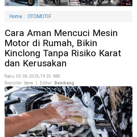
Home
OTOMOTIF
Cara Aman Mencuci Mesin
Motor di Rumah, Bikin
Kinclong Tanpa Risiko Karat
dan Kerusakan
Rabu 03-06-2026,19:35 WIB
Reporter:
Isro
|
Editor:
Bambang