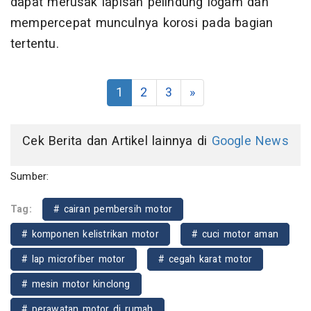
dapat merusak lapisan pelindung logam dan
mempercepat munculnya korosi pada bagian
tertentu.
1
2
3
»
Cek Berita dan Artikel lainnya di
Google News
Sumber:
Tag:
# cairan pembersih motor
# komponen kelistrikan motor
# cuci motor aman
# lap microfiber motor
# cegah karat motor
# mesin motor kinclong
# perawatan motor di rumah