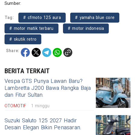
Sumber:
Tag:
# cfmoto 125 aura
# yamaha blue core
# motor matik terbaru
# motor indonesia
# skutik retro
Share:
BERITA TERKAIT
Vespa GTS Punya Lawan Baru?
Lambretta J200 Bawa Rangka Baja
dan Fitur Sultan.
OTOMOTIF
1 minggu
Suzuki Saluto 125 2027 Hadir
Desain Elegan Bikin Penasaran.