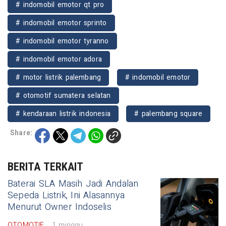
# indomobil emotor qt pro
# indomobil emotor sprinto
# indomobil emotor tyranno
# indomobil emotor adora
# motor listrik palembang
# indomobil emotor
# otomotif sumatera selatan
# kendaraan listrik indonesia
# palembang square
Share:
BERITA TERKAIT
Baterai SLA Masih Jadi Andalan
Sepeda Listrik, Ini Alasannya
Menurut Owner Indoselis
OTOMOTIF
1 minggu