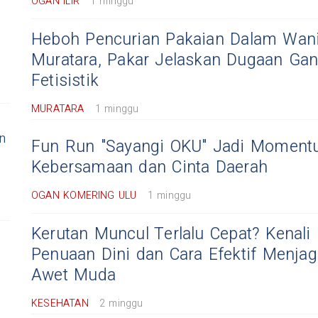
OGAN ILIR
1 minggu
Heboh Pencurian Pakaian Dalam Wani
Muratara, Pakar Jelaskan Dugaan Ga
Fetisistik
MURATARA
1 minggu
n
Fun Run "Sayangi OKU" Jadi Moment
Kebersamaan dan Cinta Daerah
OGAN KOMERING ULU
1 minggu
Kerutan Muncul Terlalu Cepat? Kenali
Penuaan Dini dan Cara Efektif Menjag
Awet Muda
KESEHATAN
2 minggu