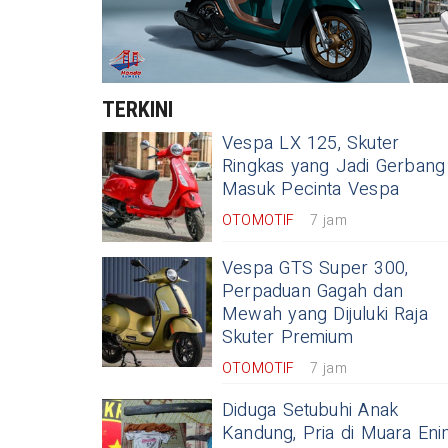
TERKINI
Vespa LX 125, Skuter
Ringkas yang Jadi Gerbang
Masuk Pecinta Vespa
OTOMOTIF
7 jam
Vespa GTS Super 300,
Perpaduan Gagah dan
Mewah yang Dijuluki Raja
Skuter Premium
OTOMOTIF
7 jam
Diduga Setubuhi Anak
Kandung, Pria di Muara En