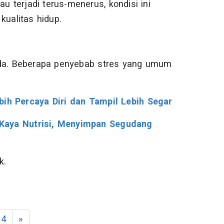
u terjadi terus-menerus, kondisi ini
ualitas hidup.
eda. Beberapa penyebab stres yang umum
bih Percaya Diri dan Tampil Lebih Segar
Kaya Nutrisi, Menyimpan Segudang
k.
4
»