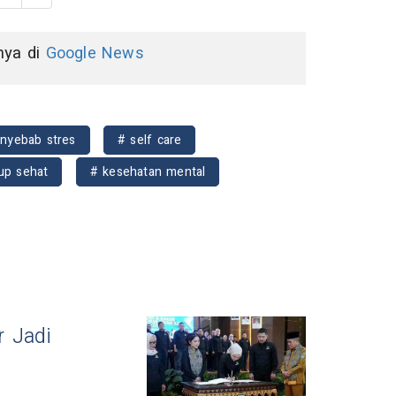
nnya di
Google News
nyebab stres
# self care
up sehat
# kesehatan mental
r Jadi