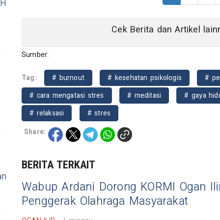
KH
Cek Berita dan Artikel lai
Sumber:
n
Tag:
# burnout
# kesehatan psikologis
# pe
# cara mengatasi stres
# meditasi
# gaya hid
# relaksasi
# stres
Share:
BERITA TERKAIT
an
Wabup Ardani Dorong KORMI Ogan Ili
Penggerak Olahraga Masyarakat