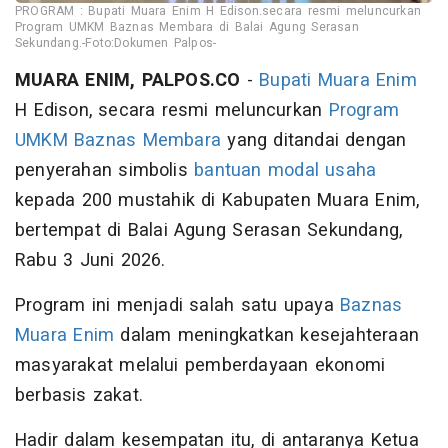
PROGRAM : Bupati Muara Enim H Edison.secara resmi meluncurkan
Program UMKM Baznas Membara di Balai Agung Serasan
Sekundang.-Foto:Dokumen Palpos-
MUARA ENIM, PALPOS.CO
-
Bupati Muara Enim
H Edison, secara resmi meluncurkan
Program
UMKM Baznas Membara
yang ditandai dengan
penyerahan simbolis
bantuan modal usaha
kepada 200 mustahik di Kabupaten Muara Enim,
bertempat di Balai Agung Serasan Sekundang,
Rabu 3 Juni 2026.
Program ini menjadi salah satu upaya
Baznas
Muara Enim
dalam meningkatkan kesejahteraan
masyarakat melalui pemberdayaan ekonomi
berbasis zakat.
Hadir dalam kesempatan itu, di antaranya Ketua